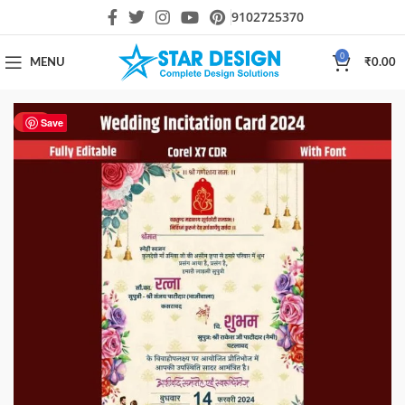
9102725370
0
MENU
₹
0.00
HOT
Save